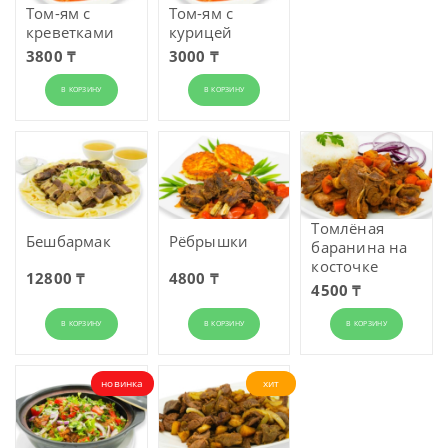
Том-ям с
Том-ям с
креветками
курицей
3800 ₸
3000 ₸
В КОРЗИНУ
В КОРЗИНУ
Томлёная
Бешбармак
Рёбрышки
баранина на
косточке
12800 ₸
4800 ₸
4500 ₸
В КОРЗИНУ
В КОРЗИНУ
В КОРЗИНУ
новинка
хит