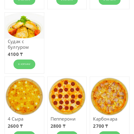
Судак с
булгуром
4100 ₸
В КОРЗИНУ
4 Сыра
Пепперони
Карбонара
2600 ₸
2800 ₸
2700 ₸