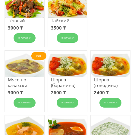
Тёплый
Тайский
3000 ₸
3500 ₸
В КОРЗИНУ
В КОРЗИНУ
хит
Мясо по-
Шорпа
Шорпа
казахски
(баранина)
(говядина)
3000 ₸
2600 ₸
2400 ₸
В КОРЗИНУ
В КОРЗИНУ
В КОРЗИНУ