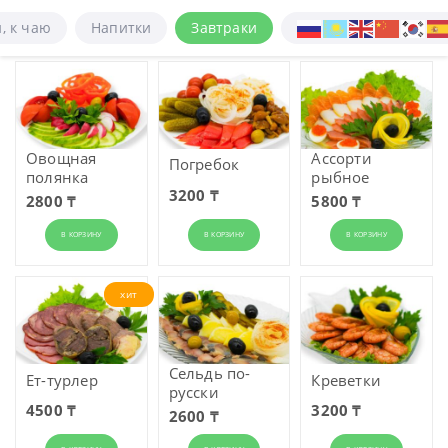
, к чаю
Напитки
Завтраки
Овощная
Ассорти
Погребок
полянка
рыбное
3200 ₸
2800 ₸
5800 ₸
В КОРЗИНУ
В КОРЗИНУ
В КОРЗИНУ
хит
Сельдь по-
Ет-турлер
Креветки
русски
4500 ₸
3200 ₸
2600 ₸