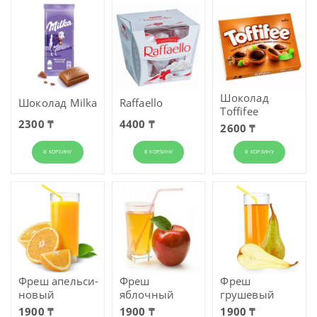
Шоколад
Шоколад Milka
Raffaello
Toffifee
2300 ₸
4400 ₸
2600 ₸
В КОРЗИНУ
В КОРЗИНУ
В КОРЗИНУ
Фреш апельси­
Фреш
Фреш
но­вый
яблочный
грушевый
1900 ₸
1900 ₸
1900 ₸