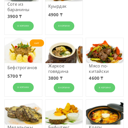
Соте из
Куырдак
баранины
4900 ₸
3900 ₸
В КОРЗИНУ
В КОРЗИНУ
хит
Жаркое
Мясо по-
Бефстрога­нов
говядина
китайски
5700 ₸
3800 ₸
4600 ₸
В КОРЗИНУ
В КОРЗИНУ
В КОРЗИНУ
Медальоны
Бифштекс
Кодру