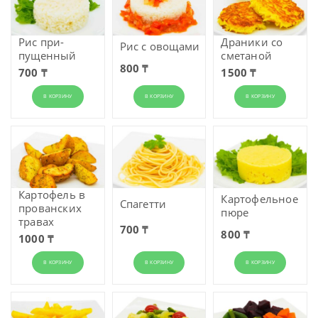
Рис при­
Драники со
Рис с овощами
пущенный
сметаной
800 ₸
700 ₸
1500 ₸
В КОРЗИНУ
В КОРЗИНУ
В КОРЗИНУ
Картофель в
Картофель­ное
Спагетти
прованских
пюре
травах
700 ₸
800 ₸
1000 ₸
В КОРЗИНУ
В КОРЗИНУ
В КОРЗИНУ