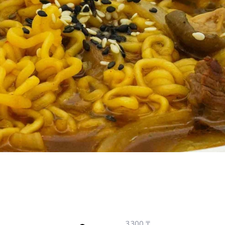
3300
₸