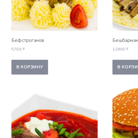
Бефстрога­нов
Бешбарма
5700
₸
12800
₸
В КОРЗИНУ
В КОРЗ