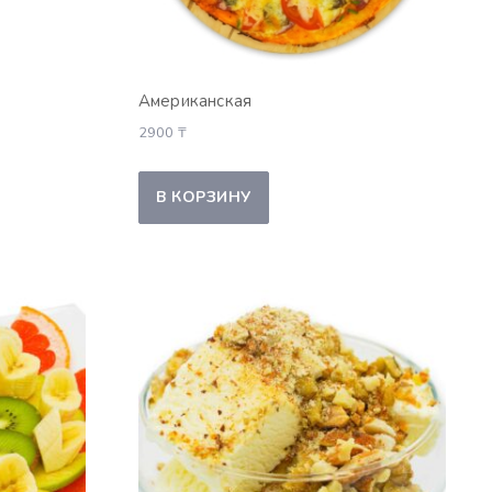
Американ­ская
2900
₸
В КОРЗИНУ