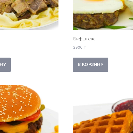
к
Бифштекс
3900
₸
ИНУ
В КОРЗИНУ